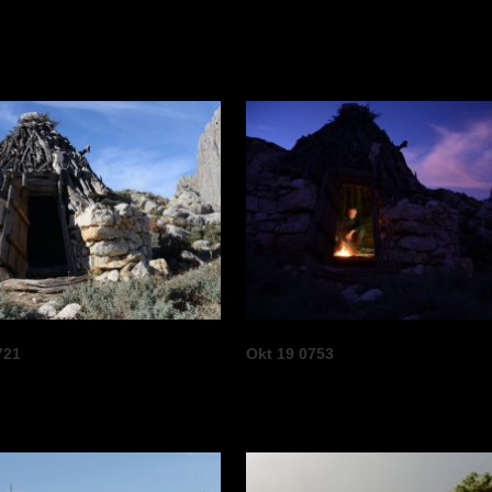
721
Okt 19 0753