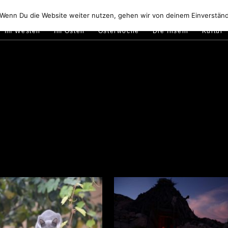
Golfo di Orosei
Im Norden
Im Süden
Gallura
Murale
 Wenn Du die Website weiter nutzen, gehen wir von deinem Einverständ
Im Westen
Im Osten
Osterwoche
Die Inseln
Kultur