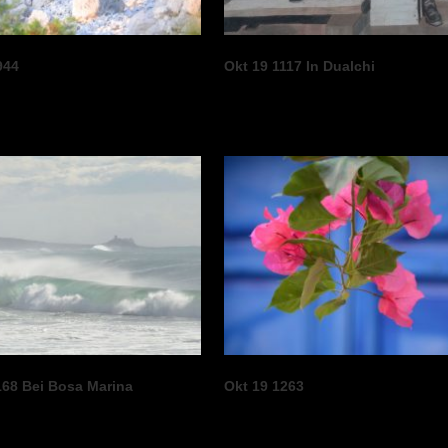
944
Okt 19 1117 In Dualchi
168 Bei Bosa Marina
Okt 19 1263