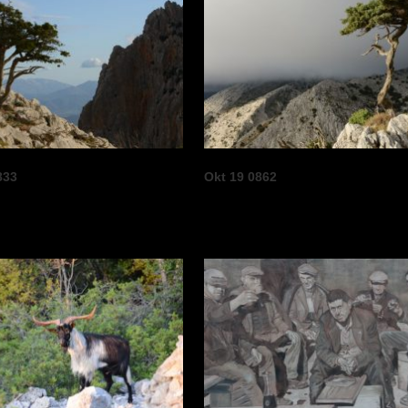
833
Okt 19 0862