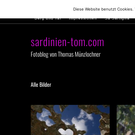
Hirtenland
Traumstrände
Feste feiern
Diese Website benutzt Cookies.
Berg und Tal
Impressionen
Sa Sartiglia
sardinien-tom.com
Fotoblog von Thomas Münzlochner
Alle Bilder