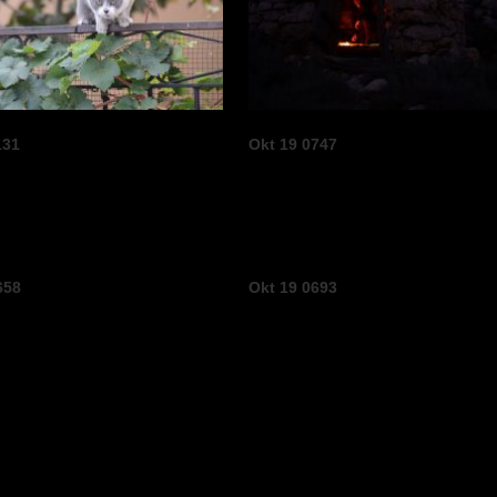
131
Okt 19 0747
658
Okt 19 0693