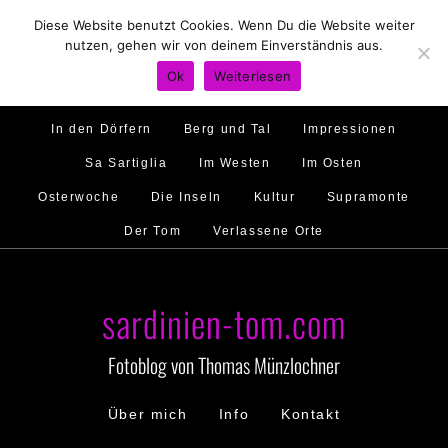
Diese Website benutzt Cookies. Wenn Du die Website weiter
Hirtenland
Traumstrände
Feste feiern
nutzen, gehen wir von deinem Einverständnis aus.
Golfo di Orosei
Im Norden
Im Süden
Ok
Weiterlesen
Gallura
Murales
Ambiente
Menschen
In den Dörfern
Berg und Tal
Impressionen
Sa Sartiglia
Im Westen
Im Osten
Osterwoche
Die Inseln
Kultur
Supramonte
Der Tom
Verlassene Orte
sardinien-tom.com
Fotoblog von Thomas Münzlochner
Über mich
Info
Kontakt