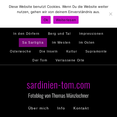
Diese Website benutzt Cookies. Wenn Du die Website weiter
Hirtenland
Traumstrände
Feste feiern
nutzen, gehen wir von deinem Einverständnis aus.
Golfo di Orosei
Im Norden
Im Süden
Ok
Weiterlesen
Gallura
Murales
Ambiente
Menschen
In den Dörfern
Berg und Tal
Impressionen
Sa Sartiglia
Im Westen
Im Osten
Osterwoche
Die Inseln
Kultur
Supramonte
Der Tom
Verlassene Orte
sardinien-tom.com
Fotoblog von Thomas Münzlochner
Über mich
Info
Kontakt