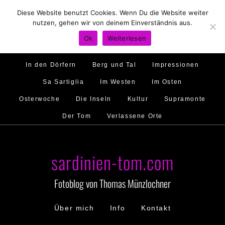
Diese Website benutzt Cookies. Wenn Du die Website weiter
Hirtenland
Traumstrände
Feste feiern
nutzen, gehen wir von deinem Einverständnis aus.
Golfo di Orosei
Im Norden
Im Süden
Ok
Weiterlesen
Gallura
Murales
Ambiente
Menschen
In den Dörfern
Berg und Tal
Impressionen
Sa Sartiglia
Im Westen
Im Osten
Osterwoche
Die Inseln
Kultur
Supramonte
Der Tom
Verlassene Orte
sardinien-tom.com
Fotoblog von Thomas Münzlochner
Über mich
Info
Kontakt