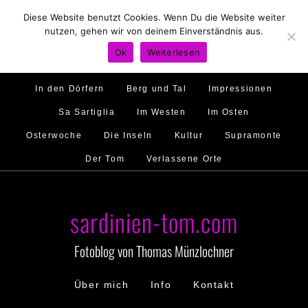
Diese Website benutzt Cookies. Wenn Du die Website weiter
Hirtenland
Traumstrände
Feste feiern
nutzen, gehen wir von deinem Einverständnis aus.
Golfo di Orosei
Im Norden
Im Süden
Ok
Weiterlesen
Gallura
Murales
Ambiente
Menschen
In den Dörfern
Berg und Tal
Impressionen
Sa Sartiglia
Im Westen
Im Osten
Osterwoche
Die Inseln
Kultur
Supramonte
Der Tom
Verlassene Orte
sardinien-tom.com
Fotoblog von Thomas Münzlochner
Über mich
Info
Kontakt