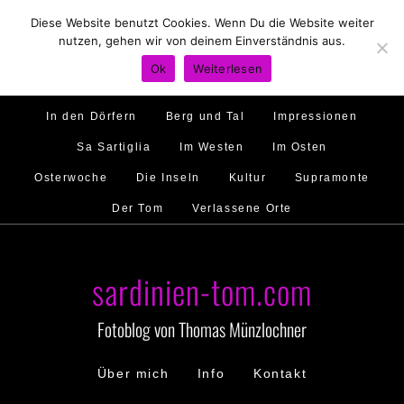
Diese Website benutzt Cookies. Wenn Du die Website weiter
Hirtenland
Traumstrände
Feste feiern
nutzen, gehen wir von deinem Einverständnis aus.
Golfo di Orosei
Im Norden
Im Süden
Ok
Weiterlesen
Gallura
Murales
Ambiente
Menschen
In den Dörfern
Berg und Tal
Impressionen
Sa Sartiglia
Im Westen
Im Osten
Osterwoche
Die Inseln
Kultur
Supramonte
Der Tom
Verlassene Orte
sardinien-tom.com
Fotoblog von Thomas Münzlochner
Über mich
Info
Kontakt