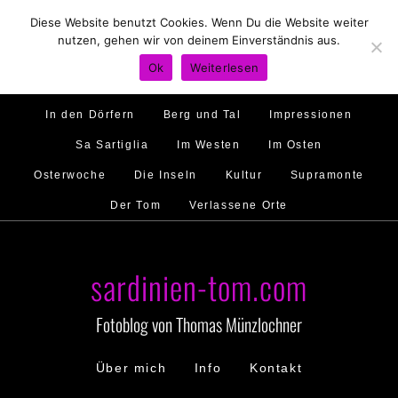
Diese Website benutzt Cookies. Wenn Du die Website weiter
Hirtenland
Traumstrände
Feste feiern
nutzen, gehen wir von deinem Einverständnis aus.
Golfo di Orosei
Im Norden
Im Süden
Ok
Weiterlesen
Gallura
Murales
Ambiente
Menschen
In den Dörfern
Berg und Tal
Impressionen
Sa Sartiglia
Im Westen
Im Osten
Osterwoche
Die Inseln
Kultur
Supramonte
Der Tom
Verlassene Orte
sardinien-tom.com
Fotoblog von Thomas Münzlochner
Über mich
Info
Kontakt