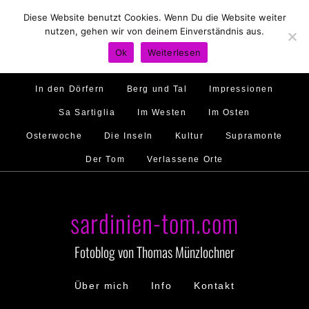
Diese Website benutzt Cookies. Wenn Du die Website weiter
Hirtenland
Traumstrände
Feste feiern
nutzen, gehen wir von deinem Einverständnis aus.
Golfo di Orosei
Im Norden
Im Süden
Ok
Weiterlesen
Gallura
Murales
Ambiente
Menschen
In den Dörfern
Berg und Tal
Impressionen
Sa Sartiglia
Im Westen
Im Osten
Osterwoche
Die Inseln
Kultur
Supramonte
Der Tom
Verlassene Orte
sardinien-tom.com
Fotoblog von Thomas Münzlochner
Über mich
Info
Kontakt