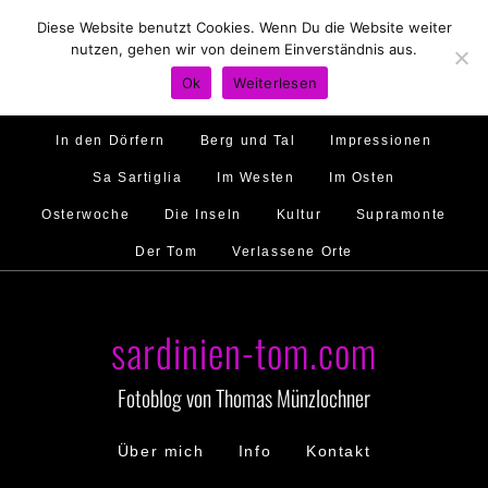
Diese Website benutzt Cookies. Wenn Du die Website weiter
Hirtenland
Traumstrände
Feste feiern
nutzen, gehen wir von deinem Einverständnis aus.
Golfo di Orosei
Im Norden
Im Süden
Ok
Weiterlesen
Gallura
Murales
Ambiente
Menschen
In den Dörfern
Berg und Tal
Impressionen
Sa Sartiglia
Im Westen
Im Osten
Osterwoche
Die Inseln
Kultur
Supramonte
Der Tom
Verlassene Orte
sardinien-tom.com
Fotoblog von Thomas Münzlochner
Über mich
Info
Kontakt