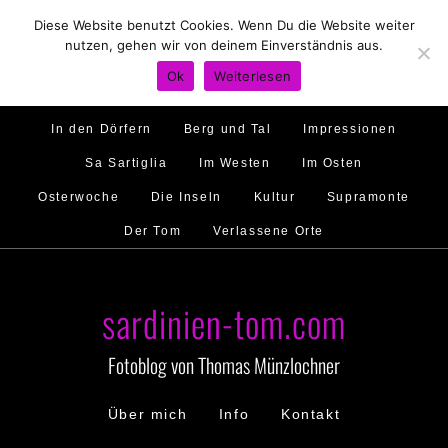
Diese Website benutzt Cookies. Wenn Du die Website weiter
Hirtenland
Traumstrände
Feste feiern
nutzen, gehen wir von deinem Einverständnis aus.
Golfo di Orosei
Im Norden
Im Süden
Ok
Weiterlesen
Gallura
Murales
Ambiente
Menschen
In den Dörfern
Berg und Tal
Impressionen
Sa Sartiglia
Im Westen
Im Osten
Osterwoche
Die Inseln
Kultur
Supramonte
Der Tom
Verlassene Orte
sardinien-tom.com
Fotoblog von Thomas Münzlochner
Über mich
Info
Kontakt