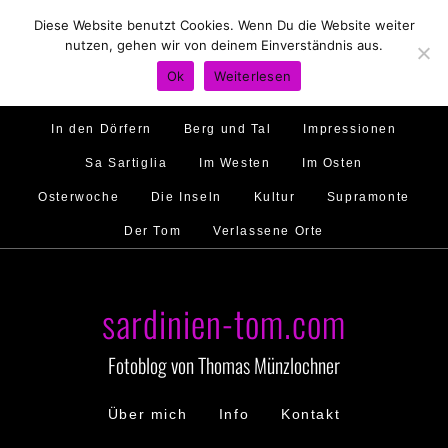
Diese Website benutzt Cookies. Wenn Du die Website weiter
Hirtenland
Traumstrände
Feste feiern
nutzen, gehen wir von deinem Einverständnis aus.
Golfo di Orosei
Im Norden
Im Süden
Ok
Weiterlesen
Gallura
Murales
Ambiente
Menschen
In den Dörfern
Berg und Tal
Impressionen
Sa Sartiglia
Im Westen
Im Osten
Osterwoche
Die Inseln
Kultur
Supramonte
Der Tom
Verlassene Orte
sardinien-tom.com
Fotoblog von Thomas Münzlochner
Über mich
Info
Kontakt