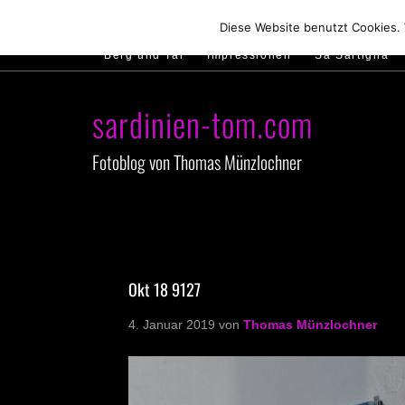
Hirtenland
Traumstrände
Feste feiern
Diese Website benutzt Cookies.
Berg und Tal
Impressionen
Sa Sartiglia
sardinien-tom.com
Fotoblog von Thomas Münzlochner
Okt 18 9127
4. Januar 2019
von
Thomas Münzlochner