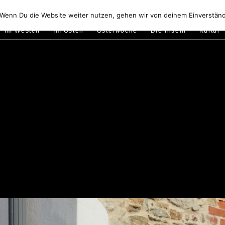
Golfo di Orosei
Im Norden
Im Süden
Gallura
Murale
 Wenn Du die Website weiter nutzen, gehen wir von deinem Einverständ
Im Westen
Im Osten
Osterwoche
Die Inseln
Kultur