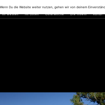
Golfo di Orosei
Im Norden
Im Süden
Gallura
Murale
 Wenn Du die Website weiter nutzen, gehen wir von deinem Einverständ
Im Westen
Im Osten
Osterwoche
Die Inseln
Kultur