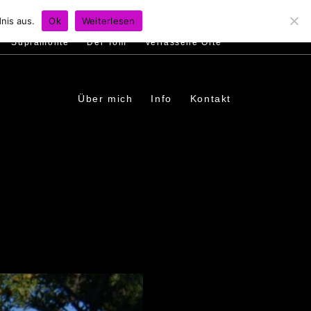
s
Ambiente
Menschen
In den Dörfern
nis aus.
Ok
Weiterlesen
Supramonte
Der Tom
Verlassene Orte
Über mich
Info
Kontakt