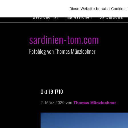
Hirtenland
Traumstrände
Feste feiern
Diese Website benutzt Cookies.
Berg und Tal
Impressionen
Sa Sartiglia
sardinien-tom.com
Fotoblog von Thomas Münzlochner
Okt 19 1710
2. März 2020
von
Thomas Münzlochner