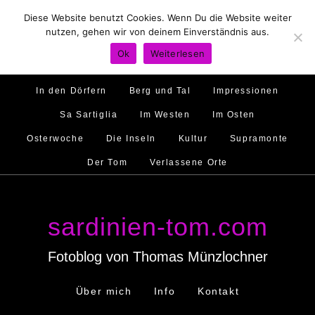
Diese Website benutzt Cookies. Wenn Du die Website weiter
Hirtenland
Traumstrände
Feste feiern
nutzen, gehen wir von deinem Einverständnis aus.
Golfo di Orosei
Im Norden
Im Süden
Ok
Weiterlesen
Gallura
Murales
Ambiente
Menschen
In den Dörfern
Berg und Tal
Impressionen
Sa Sartiglia
Im Westen
Im Osten
Osterwoche
Die Inseln
Kultur
Supramonte
Der Tom
Verlassene Orte
sardinien-tom.com
Fotoblog von Thomas Münzlochner
Über mich
Info
Kontakt