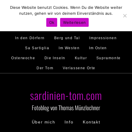
Diese Website benutzt Cookies. Wenn Du die Website weiter
Hirtenland
Traumstrände
Feste feiern
nutzen, gehen wir von deinem Einverständnis aus.
Golfo di Orosei
Im Norden
Im Süden
Ok
Weiterlesen
Gallura
Murales
Ambiente
Menschen
In den Dörfern
Berg und Tal
Impressionen
Sa Sartiglia
Im Westen
Im Osten
Osterwoche
Die Inseln
Kultur
Supramonte
Der Tom
Verlassene Orte
sardinien-tom.com
Fotoblog von Thomas Münzlochner
Über mich
Info
Kontakt