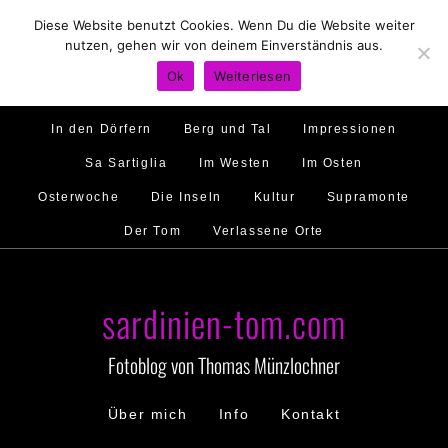
Diese Website benutzt Cookies. Wenn Du die Website weiter
Hirtenland
Traumstrände
Feste feiern
nutzen, gehen wir von deinem Einverständnis aus.
Golfo di Orosei
Im Norden
Im Süden
Ok
Weiterlesen
Gallura
Murales
Ambiente
Menschen
In den Dörfern
Berg und Tal
Impressionen
Sa Sartiglia
Im Westen
Im Osten
Osterwoche
Die Inseln
Kultur
Supramonte
Der Tom
Verlassene Orte
sardinien-tom.com
Fotoblog von Thomas Münzlochner
Über mich
Info
Kontakt