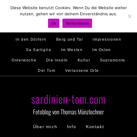
Diese Website benutzt Cookies. Wenn Du die Website weiter
Hirtenland
Traumstrände
Feste feiern
nutzen, gehen wir von deinem Einverständnis aus.
Golfo di Orosei
Im Norden
Im Süden
Ok
Weiterlesen
Gallura
Murales
Ambiente
Menschen
In den Dörfern
Berg und Tal
Impressionen
Sa Sartiglia
Im Westen
Im Osten
Osterwoche
Die Inseln
Kultur
Supramonte
Der Tom
Verlassene Orte
sardinien-tom.com
Fotoblog von Thomas Münzlochner
Über mich
Info
Kontakt