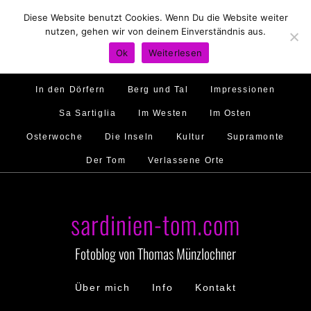
Diese Website benutzt Cookies. Wenn Du die Website weiter
Hirtenland
Traumstrände
Feste feiern
nutzen, gehen wir von deinem Einverständnis aus.
Golfo di Orosei
Im Norden
Im Süden
Ok
Weiterlesen
Gallura
Murales
Ambiente
Menschen
In den Dörfern
Berg und Tal
Impressionen
Sa Sartiglia
Im Westen
Im Osten
Osterwoche
Die Inseln
Kultur
Supramonte
Der Tom
Verlassene Orte
sardinien-tom.com
Fotoblog von Thomas Münzlochner
Über mich
Info
Kontakt