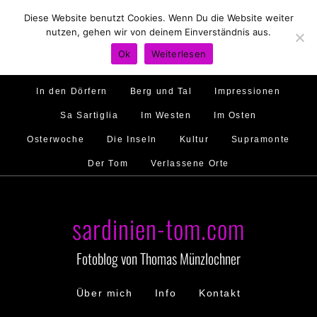
Diese Website benutzt Cookies. Wenn Du die Website weiter
Hirtenland
Traumstrände
Feste feiern
nutzen, gehen wir von deinem Einverständnis aus.
Golfo di Orosei
Im Norden
Im Süden
Ok
Weiterlesen
Gallura
Murales
Ambiente
Menschen
In den Dörfern
Berg und Tal
Impressionen
Sa Sartiglia
Im Westen
Im Osten
Osterwoche
Die Inseln
Kultur
Supramonte
Der Tom
Verlassene Orte
sardinien-tom.com
Fotoblog von Thomas Münzlochner
Über mich
Info
Kontakt