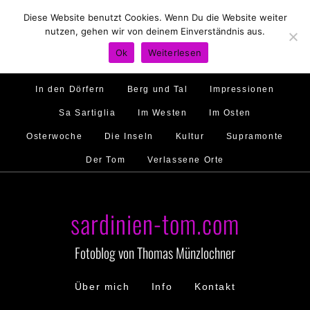
Diese Website benutzt Cookies. Wenn Du die Website weiter
Hirtenland
Traumstrände
Feste feiern
nutzen, gehen wir von deinem Einverständnis aus.
Golfo di Orosei
Im Norden
Im Süden
Ok
Weiterlesen
Gallura
Murales
Ambiente
Menschen
In den Dörfern
Berg und Tal
Impressionen
Sa Sartiglia
Im Westen
Im Osten
Osterwoche
Die Inseln
Kultur
Supramonte
Der Tom
Verlassene Orte
sardinien-tom.com
Fotoblog von Thomas Münzlochner
Über mich
Info
Kontakt