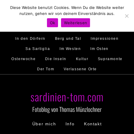
Diese Website benutzt Cookies. Wenn Du die Website weiter
Hirtenland
Traumstrände
Feste feiern
nutzen, gehen wir von deinem Einverständnis aus.
Golfo di Orosei
Im Norden
Im Süden
Ok
Weiterlesen
Gallura
Murales
Ambiente
Menschen
In den Dörfern
Berg und Tal
Impressionen
Sa Sartiglia
Im Westen
Im Osten
Osterwoche
Die Inseln
Kultur
Supramonte
Der Tom
Verlassene Orte
sardinien-tom.com
Fotoblog von Thomas Münzlochner
Über mich
Info
Kontakt