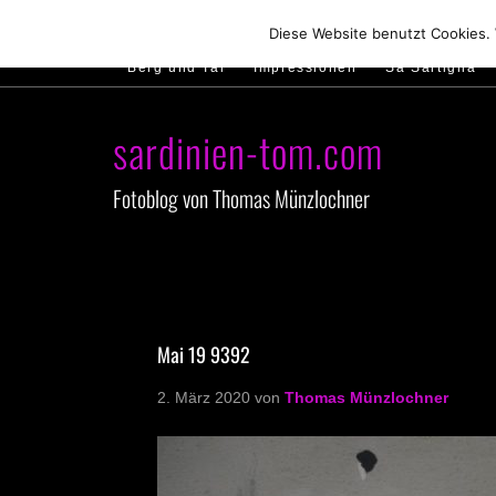
Hirtenland
Traumstrände
Feste feiern
Diese Website benutzt Cookies.
Berg und Tal
Impressionen
Sa Sartiglia
sardinien-tom.com
Fotoblog von Thomas Münzlochner
Mai 19 9392
2. März 2020
von
Thomas Münzlochner