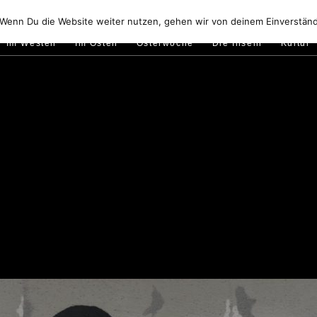
Golfo di Orosei
Im Norden
Im Süden
Gallura
Murale
 Wenn Du die Website weiter nutzen, gehen wir von deinem Einverständ
Im Westen
Im Osten
Osterwoche
Die Inseln
Kultur