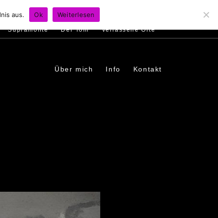
s
Ambiente
Menschen
In den Dörfern
nis aus.
Ok
Weiterlesen
Supramonte
Der Tom
Verlassene Orte
Über mich
Info
Kontakt