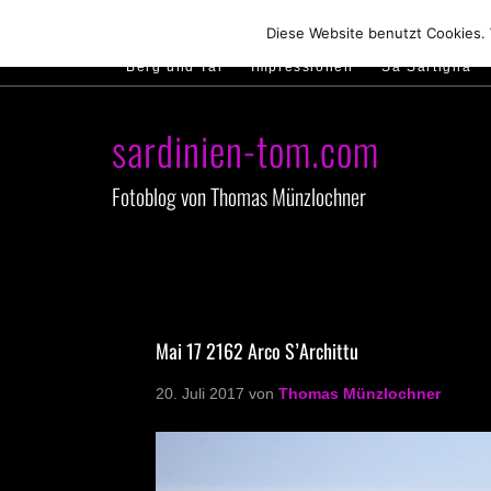
Hirtenland
Traumstrände
Feste feiern
Diese Website benutzt Cookies.
Berg und Tal
Impressionen
Sa Sartiglia
sardinien-tom.com
Fotoblog von Thomas Münzlochner
Mai 17 2162 Arco S’Archittu
20. Juli 2017
von
Thomas Münzlochner