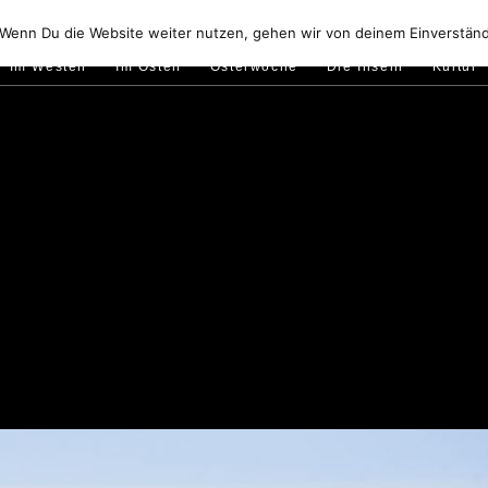
Golfo di Orosei
Im Norden
Im Süden
Gallura
Murale
 Wenn Du die Website weiter nutzen, gehen wir von deinem Einverständ
Im Westen
Im Osten
Osterwoche
Die Inseln
Kultur