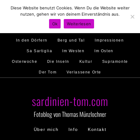
Diese Website benutzt Cookies. Wenn Du die Website weiter
Hirtenland
Traumstrände
Feste feiern
nutzen, gehen wir von deinem Einverständnis aus.
Golfo di Orosei
Im Norden
Im Süden
Ok
Weiterlesen
Gallura
Murales
Ambiente
Menschen
In den Dörfern
Berg und Tal
Impressionen
Sa Sartiglia
Im Westen
Im Osten
Osterwoche
Die Inseln
Kultur
Supramonte
Der Tom
Verlassene Orte
sardinien-tom.com
Fotoblog von Thomas Münzlochner
Über mich
Info
Kontakt