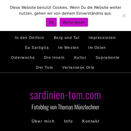
Diese Website benutzt Cookies. Wenn Du die Website weiter
Hirtenland
Traumstrände
Feste feiern
nutzen, gehen wir von deinem Einverständnis aus.
Golfo di Orosei
Im Norden
Im Süden
Ok
Weiterlesen
Gallura
Murales
Ambiente
Menschen
In den Dörfern
Berg und Tal
Impressionen
Sa Sartiglia
Im Westen
Im Osten
Osterwoche
Die Inseln
Kultur
Supramonte
Der Tom
Verlassene Orte
sardinien-tom.com
Fotoblog von Thomas Münzlochner
Über mich
Info
Kontakt