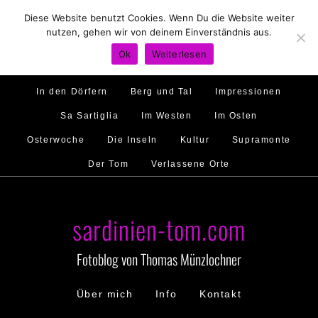
Diese Website benutzt Cookies. Wenn Du die Website weiter
Hirtenland
Traumstrände
Feste feiern
nutzen, gehen wir von deinem Einverständnis aus.
Golfo di Orosei
Im Norden
Im Süden
Ok
Weiterlesen
Gallura
Murales
Ambiente
Menschen
In den Dörfern
Berg und Tal
Impressionen
Sa Sartiglia
Im Westen
Im Osten
Osterwoche
Die Inseln
Kultur
Supramonte
Der Tom
Verlassene Orte
sardinien-tom.com
Fotoblog von Thomas Münzlochner
Über mich
Info
Kontakt