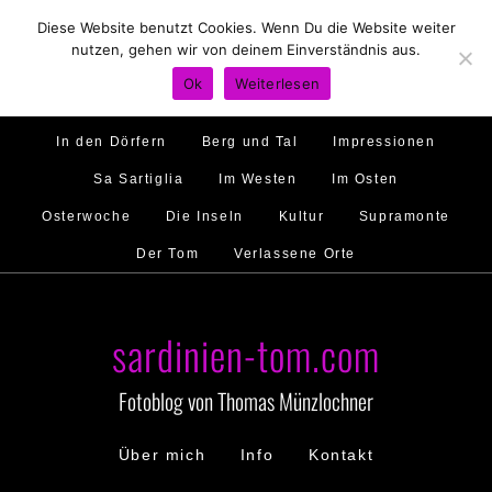
Diese Website benutzt Cookies. Wenn Du die Website weiter
Hirtenland
Traumstrände
Feste feiern
nutzen, gehen wir von deinem Einverständnis aus.
Golfo di Orosei
Im Norden
Im Süden
Ok
Weiterlesen
Gallura
Murales
Ambiente
Menschen
In den Dörfern
Berg und Tal
Impressionen
Sa Sartiglia
Im Westen
Im Osten
Osterwoche
Die Inseln
Kultur
Supramonte
Der Tom
Verlassene Orte
sardinien-tom.com
Fotoblog von Thomas Münzlochner
Über mich
Info
Kontakt