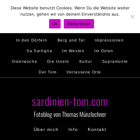
Diese Website benutzt Cookies. Wenn Du die Website weiter
Hirtenland
Traumstrände
Feste feiern
nutzen, gehen wir von deinem Einverständnis aus.
Golfo di Orosei
Im Norden
Im Süden
Ok
Weiterlesen
Gallura
Murales
Ambiente
Menschen
In den Dörfern
Berg und Tal
Impressionen
Sa Sartiglia
Im Westen
Im Osten
Osterwoche
Die Inseln
Kultur
Supramonte
Der Tom
Verlassene Orte
sardinien-tom.com
Fotoblog von Thomas Münzlochner
Über mich
Info
Kontakt