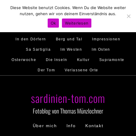
Diese Website benutzt Cookies. Wenn Du die Website weiter
Hirtenland
Traumstrände
Feste feiern
nutzen, gehen wir von deinem Einverständnis aus.
Golfo di Orosei
Im Norden
Im Süden
Ok
Weiterlesen
Gallura
Murales
Ambiente
Menschen
In den Dörfern
Berg und Tal
Impressionen
Sa Sartiglia
Im Westen
Im Osten
Osterwoche
Die Inseln
Kultur
Supramonte
Der Tom
Verlassene Orte
sardinien-tom.com
Fotoblog von Thomas Münzlochner
Über mich
Info
Kontakt