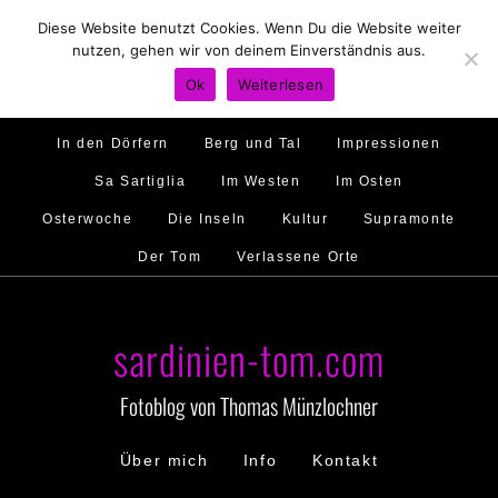
Diese Website benutzt Cookies. Wenn Du die Website weiter
Hirtenland
Traumstrände
Feste feiern
nutzen, gehen wir von deinem Einverständnis aus.
Golfo di Orosei
Im Norden
Im Süden
Ok
Weiterlesen
Gallura
Murales
Ambiente
Menschen
In den Dörfern
Berg und Tal
Impressionen
Sa Sartiglia
Im Westen
Im Osten
Osterwoche
Die Inseln
Kultur
Supramonte
Der Tom
Verlassene Orte
sardinien-tom.com
Fotoblog von Thomas Münzlochner
Über mich
Info
Kontakt