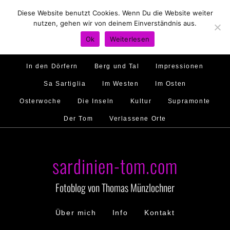
Diese Website benutzt Cookies. Wenn Du die Website weiter
Hirtenland
Traumstrände
Feste feiern
nutzen, gehen wir von deinem Einverständnis aus.
Golfo di Orosei
Im Norden
Im Süden
Ok
Weiterlesen
Gallura
Murales
Ambiente
Menschen
In den Dörfern
Berg und Tal
Impressionen
Sa Sartiglia
Im Westen
Im Osten
Osterwoche
Die Inseln
Kultur
Supramonte
Der Tom
Verlassene Orte
sardinien-tom.com
Fotoblog von Thomas Münzlochner
Über mich
Info
Kontakt