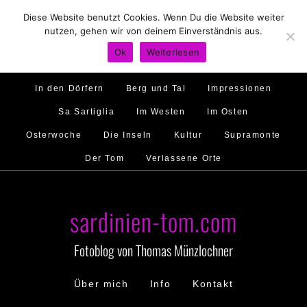
Diese Website benutzt Cookies. Wenn Du die Website weiter
Hirtenland
Traumstrände
Feste feiern
nutzen, gehen wir von deinem Einverständnis aus.
Golfo di Orosei
Im Norden
Im Süden
Ok
Weiterlesen
Gallura
Murales
Ambiente
Menschen
In den Dörfern
Berg und Tal
Impressionen
Sa Sartiglia
Im Westen
Im Osten
Osterwoche
Die Inseln
Kultur
Supramonte
Der Tom
Verlassene Orte
sardinien-tom.com
Fotoblog von Thomas Münzlochner
Über mich
Info
Kontakt