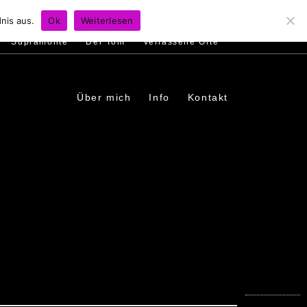
s
Ambiente
Menschen
In den Dörfern
nis aus.
Ok
Weiterlesen
Supramonte
Der Tom
Verlassene Orte
Über mich
Info
Kontakt