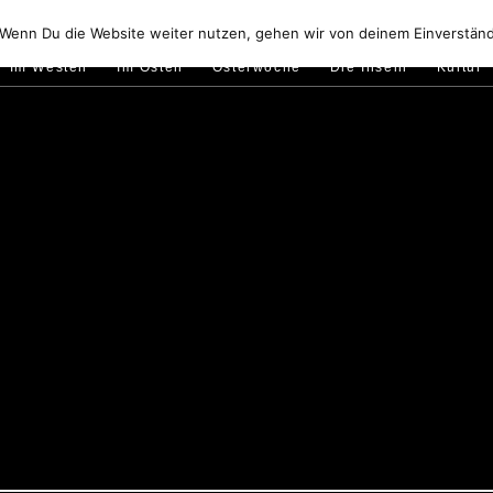
Golfo di Orosei
Im Norden
Im Süden
Gallura
Murale
 Wenn Du die Website weiter nutzen, gehen wir von deinem Einverständ
Im Westen
Im Osten
Osterwoche
Die Inseln
Kultur