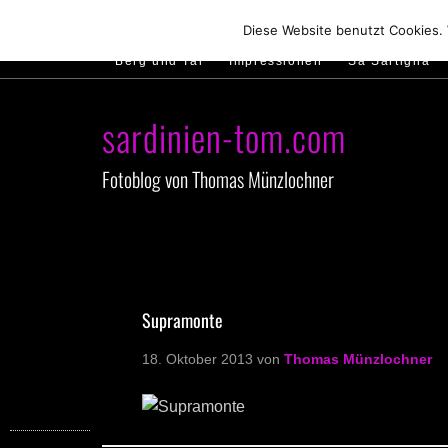
Hirtenland
Traumstrände
Feste feiern
Diese Website benutzt Cookies.
Berg und Tal
Impressionen
Sa Sartiglia
sardinien-tom.com
Fotoblog von Thomas Münzlochner
Supramonte
18. Oktober 2013
von
Thomas Münzlochner