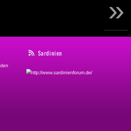
»
Sardinien
nden