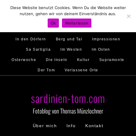
Diese Website benutzt Cookies. Wenn Du die Website weiter
Hirtenland
Traumstrände
Feste feiern
nutzen, gehen wir von deinem Einverständnis aus.
Golfo di Orosei
Im Norden
Im Süden
Ok
Weiterlesen
Gallura
Murales
Ambiente
Menschen
In den Dörfern
Berg und Tal
Impressionen
Sa Sartiglia
Im Westen
Im Osten
Osterwoche
Die Inseln
Kultur
Supramonte
Der Tom
Verlassene Orte
sardinien-tom.com
Fotoblog von Thomas Münzlochner
Über mich
Info
Kontakt