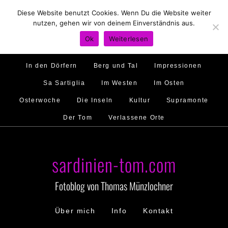
Diese Website benutzt Cookies. Wenn Du die Website weiter
Hirtenland
Traumstrände
Feste feiern
nutzen, gehen wir von deinem Einverständnis aus.
Golfo di Orosei
Im Norden
Im Süden
Ok
Weiterlesen
Gallura
Murales
Ambiente
Menschen
In den Dörfern
Berg und Tal
Impressionen
Sa Sartiglia
Im Westen
Im Osten
Osterwoche
Die Inseln
Kultur
Supramonte
Der Tom
Verlassene Orte
sardinien-tom.com
Fotoblog von Thomas Münzlochner
Über mich
Info
Kontakt