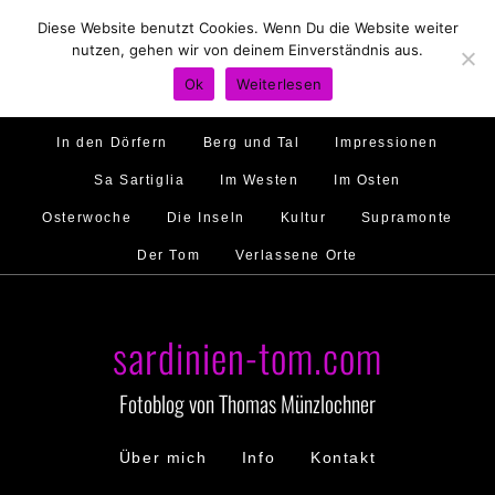
Diese Website benutzt Cookies. Wenn Du die Website weiter
Hirtenland
Traumstrände
Feste feiern
nutzen, gehen wir von deinem Einverständnis aus.
Golfo di Orosei
Im Norden
Im Süden
Ok
Weiterlesen
Gallura
Murales
Ambiente
Menschen
In den Dörfern
Berg und Tal
Impressionen
Sa Sartiglia
Im Westen
Im Osten
Osterwoche
Die Inseln
Kultur
Supramonte
Der Tom
Verlassene Orte
sardinien-tom.com
Fotoblog von Thomas Münzlochner
Über mich
Info
Kontakt