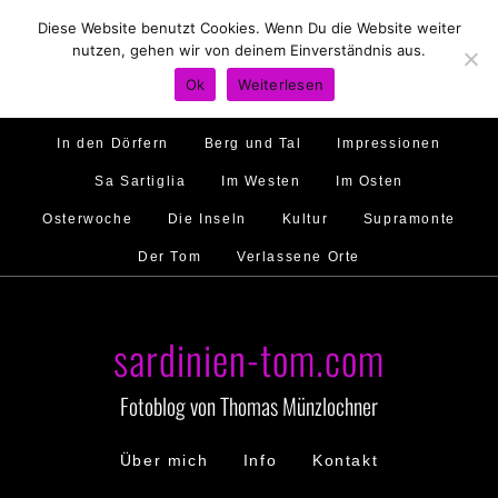
Diese Website benutzt Cookies. Wenn Du die Website weiter
Hirtenland
Traumstrände
Feste feiern
nutzen, gehen wir von deinem Einverständnis aus.
Golfo di Orosei
Im Norden
Im Süden
Ok
Weiterlesen
Gallura
Murales
Ambiente
Menschen
In den Dörfern
Berg und Tal
Impressionen
Sa Sartiglia
Im Westen
Im Osten
Osterwoche
Die Inseln
Kultur
Supramonte
Der Tom
Verlassene Orte
sardinien-tom.com
Fotoblog von Thomas Münzlochner
Über mich
Info
Kontakt