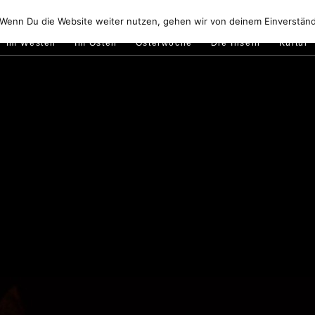
Golfo di Orosei
Im Norden
Im Süden
Gallura
Murale
 Wenn Du die Website weiter nutzen, gehen wir von deinem Einverständ
Im Westen
Im Osten
Osterwoche
Die Inseln
Kultur