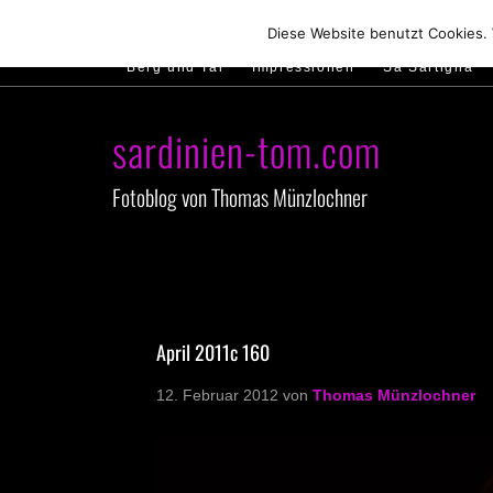
Hirtenland
Traumstrände
Feste feiern
Diese Website benutzt Cookies.
Berg und Tal
Impressionen
Sa Sartiglia
sardinien-tom.com
Fotoblog von Thomas Münzlochner
April 2011c 160
12. Februar 2012
von
Thomas Münzlochner