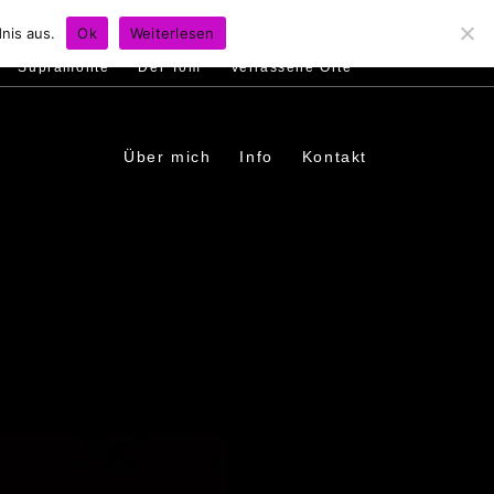
s
Ambiente
Menschen
In den Dörfern
nis aus.
Ok
Weiterlesen
Supramonte
Der Tom
Verlassene Orte
Über mich
Info
Kontakt