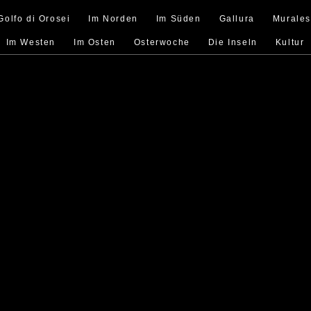
Golfo di Orosei
Im Norden
Im Süden
Gallura
Murale
Im Westen
Im Osten
Osterwoche
Die Inseln
Kultur