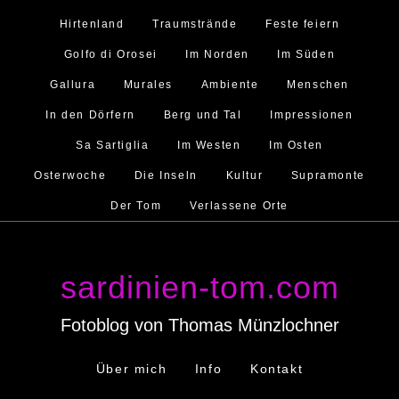
Hirtenland
Traumstrände
Feste feiern
Golfo di Orosei
Im Norden
Im Süden
Gallura
Murales
Ambiente
Menschen
In den Dörfern
Berg und Tal
Impressionen
Sa Sartiglia
Im Westen
Im Osten
Osterwoche
Die Inseln
Kultur
Supramonte
Der Tom
Verlassene Orte
sardinien-tom.com
Fotoblog von Thomas Münzlochner
Über mich
Info
Kontakt