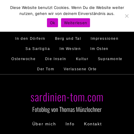
Diese Website benutzt Cookies. Wenn Du die Website weiter
Hirtenland
Traumstrände
Feste feiern
nutzen, gehen wir von deinem Einverständnis aus.
Golfo di Orosei
Im Norden
Im Süden
Ok
Weiterlesen
Gallura
Murales
Ambiente
Menschen
In den Dörfern
Berg und Tal
Impressionen
Sa Sartiglia
Im Westen
Im Osten
Osterwoche
Die Inseln
Kultur
Supramonte
Der Tom
Verlassene Orte
sardinien-tom.com
Fotoblog von Thomas Münzlochner
Über mich
Info
Kontakt