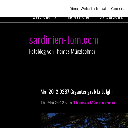
Hirtenland
Traumstrände
Feste feiern
Diese Website benutzt Cookies.
Berg und Tal
Impressionen
Sa Sartiglia
sardinien-tom.com
Fotoblog von Thomas Münzlochner
Mai 2012 0287 Gigantengrab Li Lolghi
15. Mai 2012
von
Thomas Münzlochner