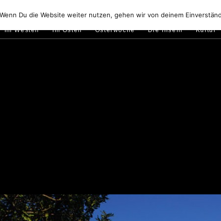
Golfo di Orosei
Im Norden
Im Süden
Gallura
Murale
 Wenn Du die Website weiter nutzen, gehen wir von deinem Einverständ
Im Westen
Im Osten
Osterwoche
Die Inseln
Kultur