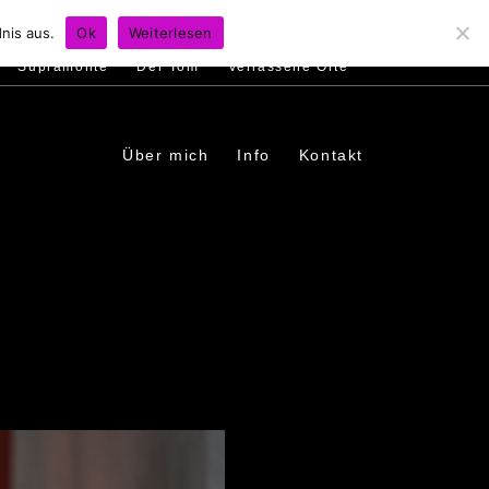
s
Ambiente
Menschen
In den Dörfern
nis aus.
Ok
Weiterlesen
Supramonte
Der Tom
Verlassene Orte
Über mich
Info
Kontakt