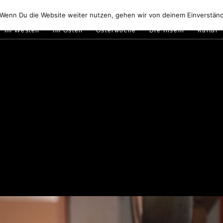
Golfo di Orosei
Im Norden
Im Süden
Gallura
Murale
 Wenn Du die Website weiter nutzen, gehen wir von deinem Einverständ
Im Westen
Im Osten
Osterwoche
Die Inseln
Kultur