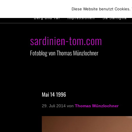
Hirtenland
Traumstrände
Feste feiern
Diese Website benutzt Cookies.
Berg und Tal
Impressionen
Sa Sartiglia
sardinien-tom.com
Fotoblog von Thomas Münzlochner
Mai 14 1996
29. Juli 2014
von
Thomas Münzlochner