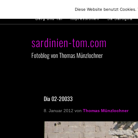
Hirtenland
Traumstrände
Feste feiern
Diese Website benutzt Cookies.
Berg und Tal
Impressionen
Sa Sartiglia
sardinien-tom.com
Fotoblog von Thomas Münzlochner
Dia 02-20033
8. Januar 2012
von
Thomas Münzlochner