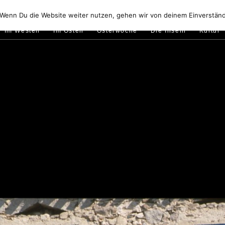
Golfo di Orosei
Im Norden
Im Süden
Gallura
Murale
 Wenn Du die Website weiter nutzen, gehen wir von deinem Einverständ
Im Westen
Im Osten
Osterwoche
Die Inseln
Kultur