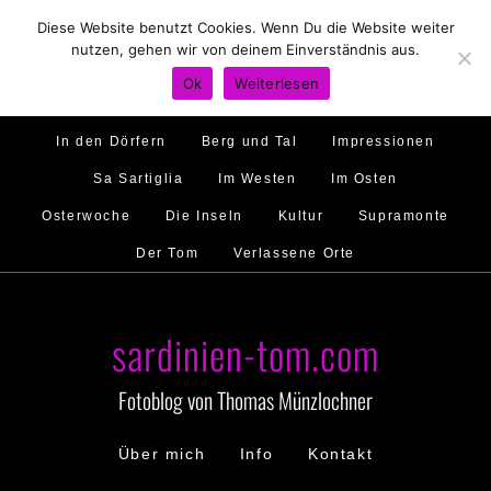
Diese Website benutzt Cookies. Wenn Du die Website weiter
Hirtenland
Traumstrände
Feste feiern
nutzen, gehen wir von deinem Einverständnis aus.
Golfo di Orosei
Im Norden
Im Süden
Ok
Weiterlesen
Gallura
Murales
Ambiente
Menschen
In den Dörfern
Berg und Tal
Impressionen
Sa Sartiglia
Im Westen
Im Osten
Osterwoche
Die Inseln
Kultur
Supramonte
Der Tom
Verlassene Orte
sardinien-tom.com
Fotoblog von Thomas Münzlochner
Über mich
Info
Kontakt