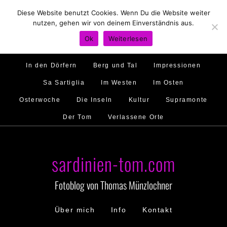
Diese Website benutzt Cookies. Wenn Du die Website weiter
Hirtenland
Traumstrände
Feste feiern
nutzen, gehen wir von deinem Einverständnis aus.
Golfo di Orosei
Im Norden
Im Süden
Ok
Weiterlesen
Gallura
Murales
Ambiente
Menschen
In den Dörfern
Berg und Tal
Impressionen
Sa Sartiglia
Im Westen
Im Osten
Osterwoche
Die Inseln
Kultur
Supramonte
Der Tom
Verlassene Orte
sardinien-tom.com
Fotoblog von Thomas Münzlochner
Über mich
Info
Kontakt