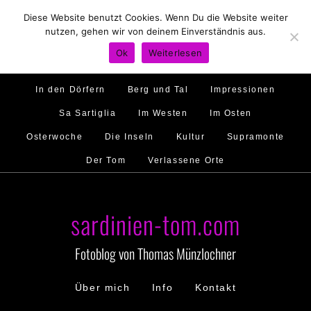
Diese Website benutzt Cookies. Wenn Du die Website weiter
Hirtenland
Traumstrände
Feste feiern
nutzen, gehen wir von deinem Einverständnis aus.
Golfo di Orosei
Im Norden
Im Süden
Ok
Weiterlesen
Gallura
Murales
Ambiente
Menschen
In den Dörfern
Berg und Tal
Impressionen
Sa Sartiglia
Im Westen
Im Osten
Osterwoche
Die Inseln
Kultur
Supramonte
Der Tom
Verlassene Orte
sardinien-tom.com
Fotoblog von Thomas Münzlochner
Über mich
Info
Kontakt