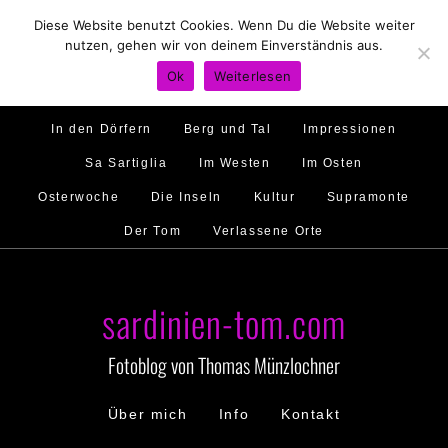
Diese Website benutzt Cookies. Wenn Du die Website weiter
Hirtenland
Traumstrände
Feste feiern
nutzen, gehen wir von deinem Einverständnis aus.
Golfo di Orosei
Im Norden
Im Süden
Ok
Weiterlesen
Gallura
Murales
Ambiente
Menschen
In den Dörfern
Berg und Tal
Impressionen
Sa Sartiglia
Im Westen
Im Osten
Osterwoche
Die Inseln
Kultur
Supramonte
Der Tom
Verlassene Orte
sardinien-tom.com
Fotoblog von Thomas Münzlochner
Über mich
Info
Kontakt