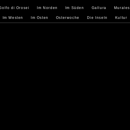
Golfo di Orosei
Im Norden
Im Süden
Gallura
Murale
Im Westen
Im Osten
Osterwoche
Die Inseln
Kultur