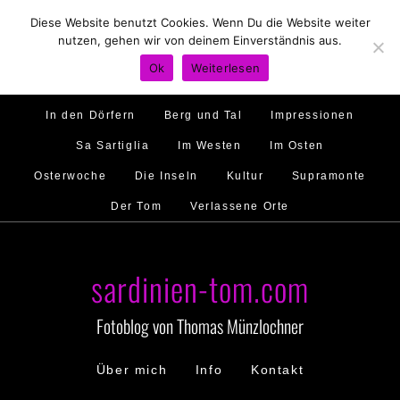
Diese Website benutzt Cookies. Wenn Du die Website weiter
Hirtenland
Traumstrände
Feste feiern
nutzen, gehen wir von deinem Einverständnis aus.
Golfo di Orosei
Im Norden
Im Süden
Ok
Weiterlesen
Gallura
Murales
Ambiente
Menschen
In den Dörfern
Berg und Tal
Impressionen
Sa Sartiglia
Im Westen
Im Osten
Osterwoche
Die Inseln
Kultur
Supramonte
Der Tom
Verlassene Orte
sardinien-tom.com
Fotoblog von Thomas Münzlochner
Über mich
Info
Kontakt